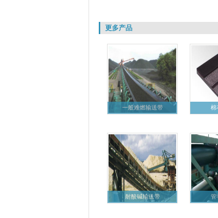
更多产品
一般难燃输送带
棉
耐酸碱输送带
管