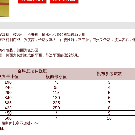
发动机、鼓风机、提升机、抽水机和脱粒机等传动之用。
胶料精制而成。强度高，传动功率大，曲挠性好，不下滑，可交叉传动，接头容易，
帆布包叠，侧面为弧形面。
型，侧面为切割形成的平面，带边平面部位涂胶浆。
全厚度拉伸强度
帆布参考层数
纵向最小值
横向最小值
190
75
3
240
95
4
290
115
5
340
130
6
385
225
7
425
250
8
450
/
9
500
/
10
，拉断伸长率不超过20％。
／M。